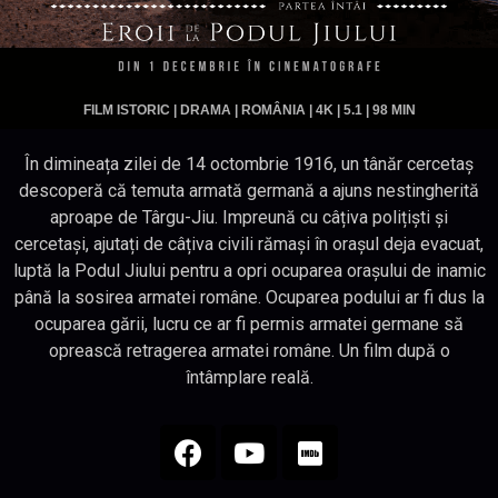
FILM ISTORIC | DRAMA | ROMÂNIA | 4K | 5.1 | 98 MIN
În dimineața zilei de 14 octombrie 1916, un tânăr cercetaș
descoperă că temuta armată germană a ajuns nestingherită
aproape de Târgu-Jiu. Impreună cu câțiva polițiști și
cercetași, ajutați de câțiva civili rămași în orașul deja evacuat,
luptă la Podul Jiului pentru a opri ocuparea orașului de inamic
până la sosirea armatei române. Ocuparea podului ar fi dus la
ocuparea gării, lucru ce ar fi permis armatei germane să
oprească retragerea armatei române. Un film după o
întâmplare reală.